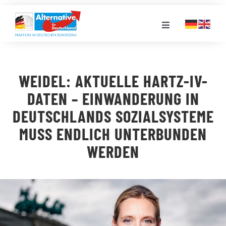
Zum
Inhalt
Toggle
springen
Navigation
FRAKTION
WEIDEL: AKTUELLE HARTZ-IV-
LANDESGRUPPEN
DATEN – EINWANDERUNG IN
DEUTSCHLANDS SOZIALSYSTEME
VERANSTALTUNGEN
MUSS ENDLICH UNTERBUNDEN
WERDEN
PRESSE
STELLENPORTAL
MEDIATHEK