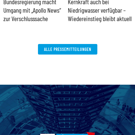
Bundesregierung macht
Kernkraft auch bei
H
Umgang mit „Apollo News“
Niedrigwasser verfügbar –
G
zur Verschlusssache
Wiedereinstieg bleibt aktuell
B
V
W
ALLE PRESSEMITTEILUNGEN