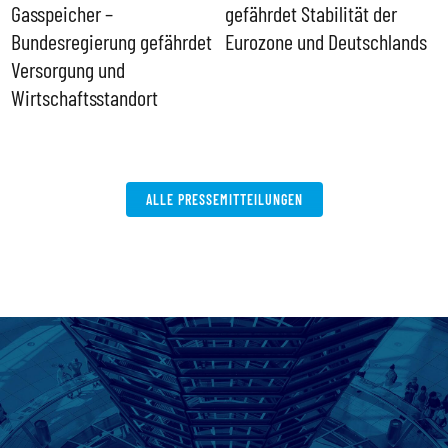
Gasspeicher –
gefährdet Stabilität der
G
ll
Bundesregierung gefährdet
Eurozone und Deutschlands
S
Versorgung und
P
Wirtschaftsstandort
ALLE PRESSEMITTEILUNGEN