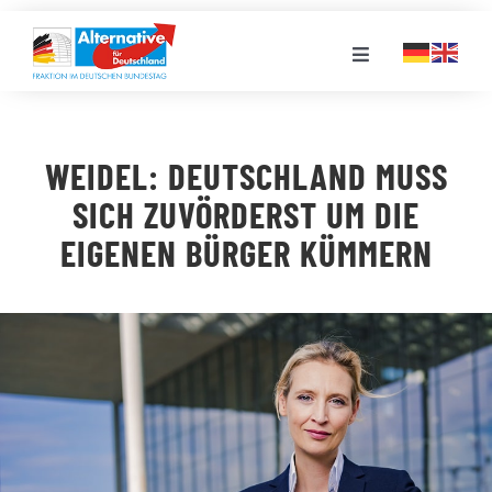
Zum
Inhalt
Toggle
springen
Navigation
FRAKTION
WEIDEL: DEUTSCHLAND MUSS
LANDESGRUPPEN
SICH ZUVÖRDERST UM DIE
EIGENEN BÜRGER KÜMMERN
VERANSTALTUNGEN
PRESSE
STELLENPORTAL
MEDIATHEK