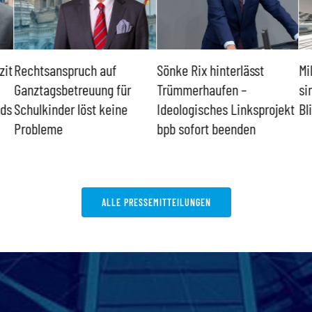
zit
Rechtsanspruch auf
Sönke Rix hinterlässt
Mi
Ganztagsbetreuung für
Trümmerhaufen –
si
nds
Schulkinder löst keine
Ideologisches Linksprojekt
Bl
Probleme
bpb sofort beenden
ALLE PRESSEMITTEILUNGEN