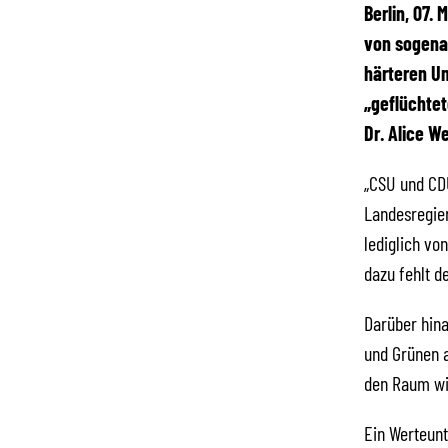
Berlin, 07.
von sogena
härteren U
„geflüchtet
Dr. Alice W
„CSU und CDU
Landesregier
lediglich vo
dazu fehlt de
Darüber hina
und Grünen a
den Raum wi
Ein Werteunt