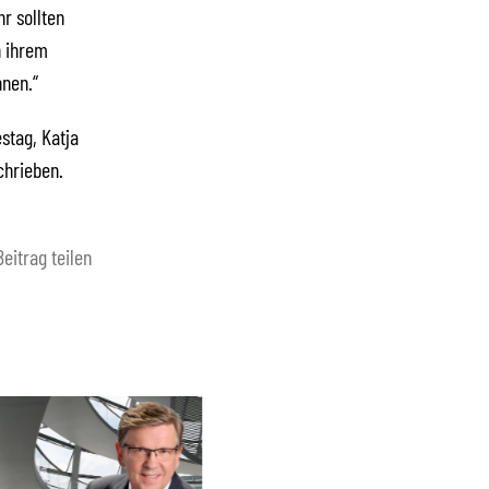
r sollten
n ihrem
nnen.“
stag, Katja
chrieben.
Beitrag teilen