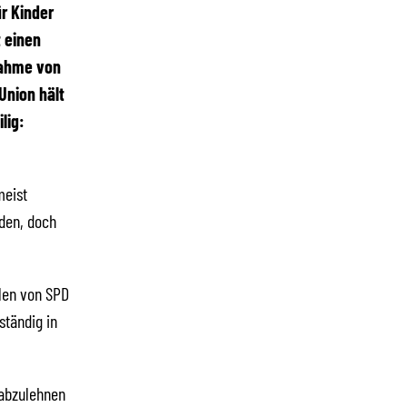
ür Kinder
 einen
nahme von
Union hält
lig:
meist
den, doch
llen von SPD
ständig in
 abzulehnen