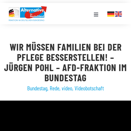
Zum
Inhalt
Toggle
springen
Navigation
FRAKTION
WIR MÜSSEN FAMILIEN BEI DER
LANDESGRUPPEN
PFLEGE BESSERSTELLEN! –
JÜRGEN POHL – AFD-FRAKTION IM
VERANSTALTUNGEN
BUNDESTAG
Bundestag
,
Rede
,
video
,
Videobotschaft
PRESSE
STELLENPORTAL
MEDIATHEK