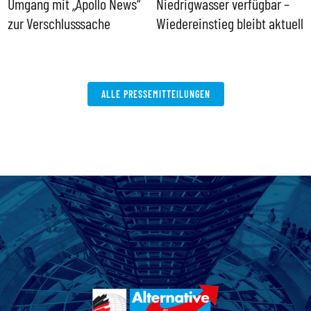
Umgang mit „Apollo News“
Niedrigwasser verfügbar –
G
zur Verschlusssache
Wiedereinstieg bleibt aktuell
B
V
W
ALLE PRESSEMITTEILUNGEN