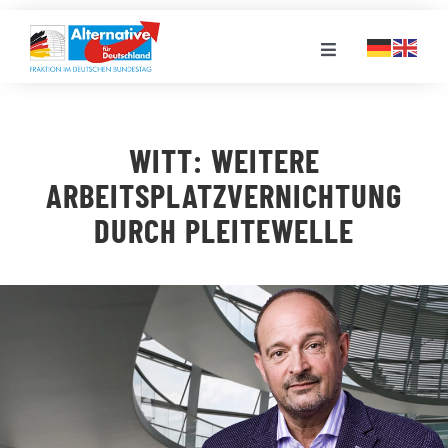
Zum
Inhalt
Toggle
springen
Navigation
FRAKTION
WITT: WEITERE
LANDESGRUPPEN
ARBEITSPLATZVERNICHTUNG
DURCH PLEITEWELLE
VERANSTALTUNGEN
PRESSE
STELLENPORTAL
MEDIATHEK