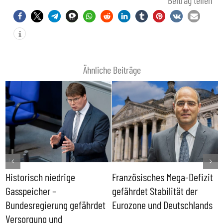
Beitrag teilen
Ähnliche Beiträge
Historisch niedrige
Französisches Mega-Defizit
R
Gasspeicher –
gefährdet Stabilität der
G
ll
Bundesregierung gefährdet
Eurozone und Deutschlands
S
Versorgung und
P