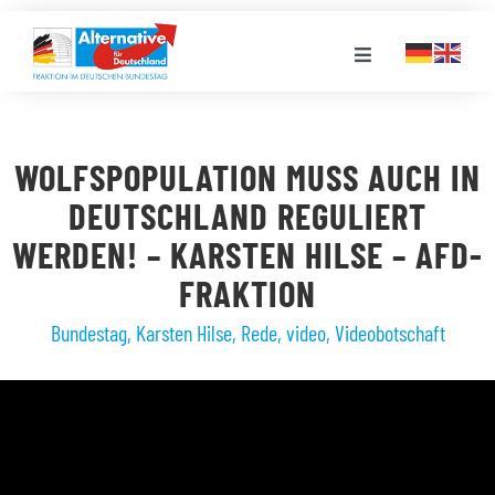
Zum
Inhalt
Toggle
springen
Navigation
FRAKTION
WOLFSPOPULATION MUSS AUCH IN
LANDESGRUPPEN
DEUTSCHLAND REGULIERT
WERDEN! – KARSTEN HILSE – AFD-
VERANSTALTUNGEN
FRAKTION
Bundestag
,
Karsten Hilse
,
Rede
,
video
,
Videobotschaft
PRESSE
STELLENPORTAL
MEDIATHEK