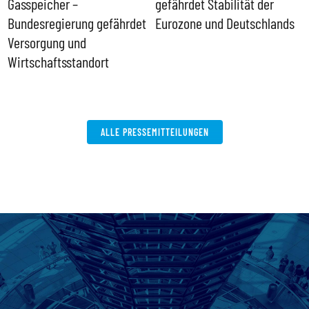
Gasspeicher –
gefährdet Stabilität der
G
ll
Bundesregierung gefährdet
Eurozone und Deutschlands
S
Versorgung und
P
Wirtschaftsstandort
ALLE PRESSEMITTEILUNGEN