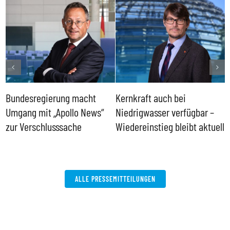
Bundesregierung macht
Kernkraft auch bei
H
Umgang mit „Apollo News“
Niedrigwasser verfügbar –
G
zur Verschlusssache
Wiedereinstieg bleibt aktuell
B
V
W
ALLE PRESSEMITTEILUNGEN