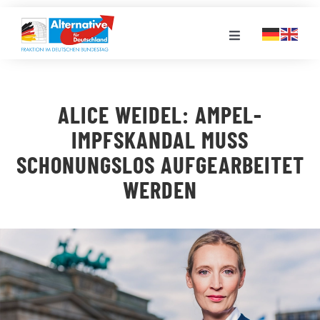
Zum
Inhalt
Toggle
springen
Navigation
FRAKTION
ALICE WEIDEL: AMPEL-
LANDESGRUPPEN
IMPFSKANDAL MUSS
SCHONUNGSLOS AUFGEARBEITET
VERANSTALTUNGEN
WERDEN
PRESSE
STELLENPORTAL
MEDIATHEK