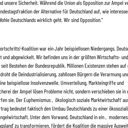
d unsere Sicherheit. Während die Union als Opposition zur Ampel v
undestagsfraktion der Alternative für Deutschland auf, wie interesse
Wohle Deutschlands wirklich geht. Wir sind Opposition.“
ortschritts‘-Koalition war ein Jahr beispiellosen Niedergangs. Deut
t und abgewickelt. Wir befinden uns in der größten Wirtschafts- un
 seit Bestehen der Bundesrepublik. Millionen Existenzen stehen auf
droht die Deindustrialisierung, zahllosen Bürgern die Verarmung u
eine beispiellose Insolvenzwelle. Umverteilung, Markteingriffe und
erei der Ampel lösen Probleme nicht, sondern verschieben sie in 
rfen sie. Der Euphemismus ‚ökologisch soziale Marktwirtschaft‘ a
rtrag bedeutet faktisch den Umbau Deutschlands zu einer ökosozial
angelwirtschaft. Unter dem Vorwand, Deutschland in ein ‚modernes
sland‘ zu transformieren, fördert die Koalition die massive Auswei