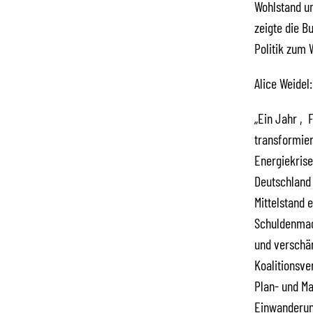
Wohlstand un
zeigte die B
Politik zum 
Alice Weidel:
„Ein Jahr ‚F
transformier
Energiekrise
Deutschland 
Mittelstand 
Schuldenmach
und verschä
Koalitionsve
Plan- und M
Einwanderung