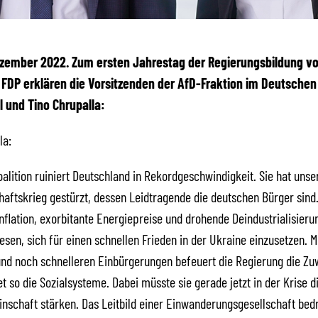
Dezember 2022.
Zum ersten Jahrestag der Regierungsbildung vo
FDP erklären die Vorsitzenden der AfD-Fraktion im Deutschen
l und Tino Chrupalla:
la:
alition ruiniert Deutschland in Rekordgeschwindigkeit. Sie hat unse
haftskrieg gestürzt, dessen Leidtragende die deutschen Bürger sind.
nflation, exorbitante Energiepreise und drohende Deindustrialisieru
sen, sich für einen schnellen Frieden in der Ukraine einzusetzen. M
und noch schnelleren Einbürgerungen befeuert die Regierung die Z
t so die Sozialsysteme. Dabei müsste sie gerade jetzt in der Krise d
nschaft stärken. Das Leitbild einer Einwanderungsgesellschaft bed