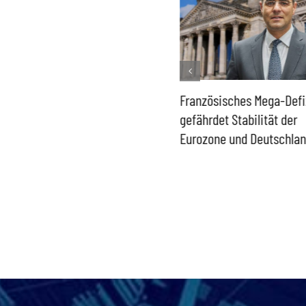
Historisch niedrige
Französisches Mega-Defi
Gasspeicher –
gefährdet Stabilität der
Bundesregierung gefährdet
Eurozone und Deutschla
Versorgung und
Wirtschaftsstandort