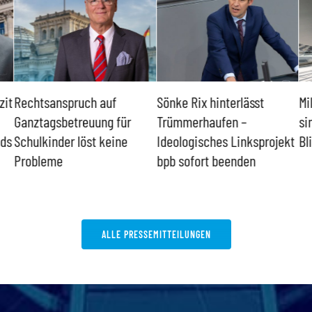
zit
Rechtsanspruch auf
Sönke Rix hinterlässt
Mi
Ganztagsbetreuung für
Trümmerhaufen –
si
nds
Schulkinder löst keine
Ideologisches Linksprojekt
Bl
Probleme
bpb sofort beenden
ALLE PRESSEMITTEILUNGEN