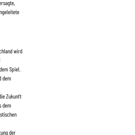
ersagte,
ngeleitete
schland wird
d
 dem Spiel.
nd dem
die Zukunft
us dem
istischen
tung der