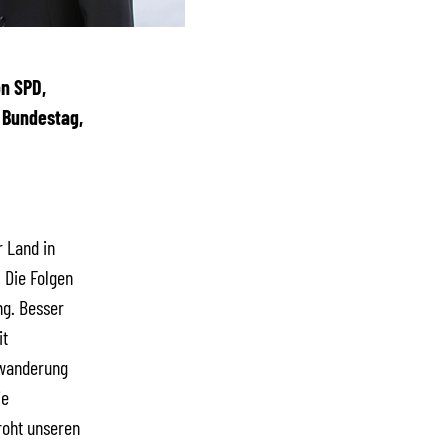
n SPD,
 Bundestag,
r Land in
 Die Folgen
ng. Besser
it
uwanderung
ie
roht unseren