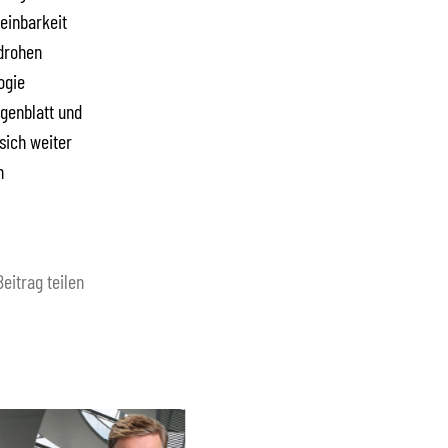
einbarkeit
 drohen
ogie
igenblatt und
sich weiter
n
Beitrag teilen