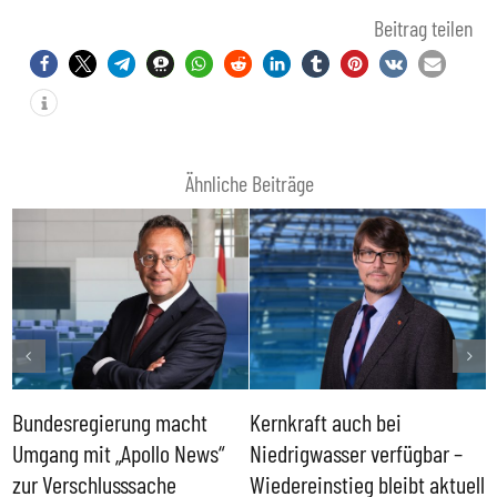
Beitrag teilen
Ähnliche Beiträge
Bundesregierung macht
Kernkraft auch bei
H
Umgang mit „Apollo News“
Niedrigwasser verfügbar –
G
zur Verschlusssache
Wiedereinstieg bleibt aktuell
B