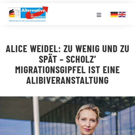
Zum
Inhalt
Toggle
springen
Navigation
FRAKTION
ALICE WEIDEL: ZU WENIG UND ZU
LANDESGRUPPEN
SPÄT – SCHOLZ‘
MIGRATIONSGIPFEL IST EINE
VERANSTALTUNGEN
ALIBIVERANSTALTUNG
PRESSE
STELLENPORTAL
MEDIATHEK