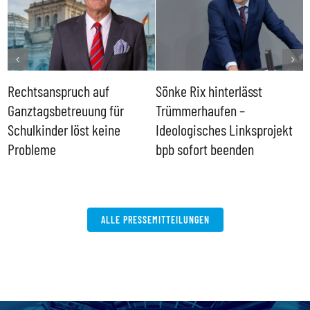
Rechtsanspruch auf
Sönke Rix hinterlässt
M
Ganztagsbetreuung für
Trümmerhaufen –
e
Schulkinder löst keine
Ideologisches Linksprojekt
Probleme
bpb sofort beenden
ALLE PRESSEMITTEILUNGEN