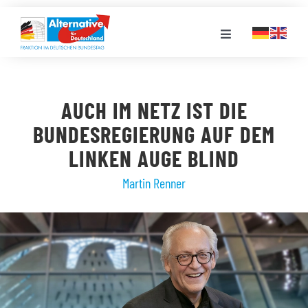
Zum
Inhalt
Toggle
springen
Navigation
FRAKTION
AUCH IM NETZ IST DIE
LANDESGRUPPEN
BUNDESREGIERUNG AUF DEM
LINKEN AUGE BLIND
VERANSTALTUNGEN
Martin Renner
PRESSE
STELLENPORTAL
MEDIATHEK