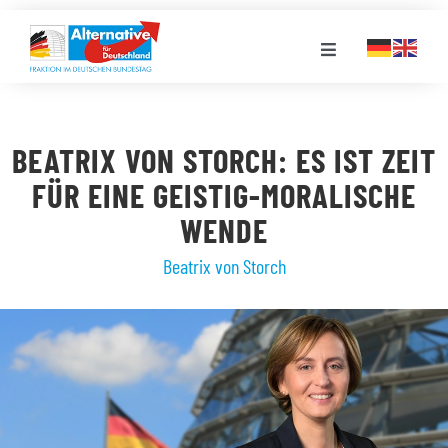
Zum
Inhalt
Toggle
springen
Navigation
FRAKTION
BEATRIX VON STORCH: ES IST ZEIT
LANDESGRUPPEN
FÜR EINE GEISTIG-MORALISCHE
WENDE
VERANSTALTUNGEN
Beatrix von Storch
PRESSE
STELLENPORTAL
MEDIATHEK