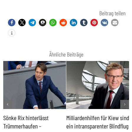
Beitrag teilen
Ähnliche Beiträge
Sönke Rix hinterlässt
Milliardenhilfen für Kiew sind
D
Trümmerhaufen –
ein intransparenter Blindflug
k