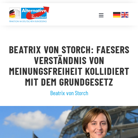
Zum
Inhalt
Toggle
springen
Navigation
FRAKTION
BEATRIX VON STORCH: FAESERS
LANDESGRUPPEN
VERSTÄNDNIS VON
MEINUNGSFREIHEIT KOLLIDIERT
VERANSTALTUNGEN
MIT DEM GRUNDGESETZ
Beatrix von Storch
PRESSE
STELLENPORTAL
MEDIATHEK