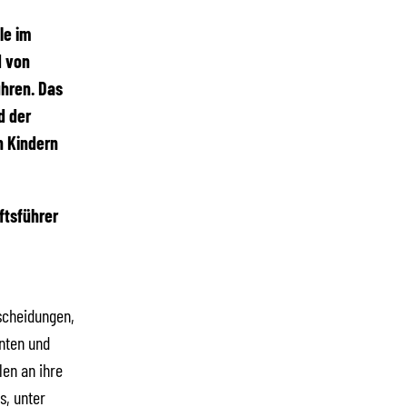
le im
d von
ühren. Das
d der
n Kindern
ftsführer
scheidungen,
nten und
len an ihre
, unter