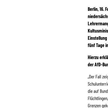
Berlin, 16.
niedersächs
Lehrermange
Kultusmini
Einstellung
fünf Tage i
Hierzu erkl
der AfD-Bu
„Der Fall ze
Schulunterri
die auf Bund
Flüchtlingen
Grenzen gek