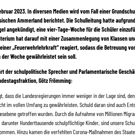
 Februar 2023. In diversen Medien wird vom Fall einer Grundschu
ischen Ammerland berichtet. Die Schulleitung hatte aufgrun
l angekündigt, eine vier-Tage-Woche für die Schüler einzuf
sterium hat darauf mit einer Zusammenlegung von Klassen un
 einer „Feuerwehrlehrkraft“ reagiert, sodass die Betreuung vo
n der Woche gewährleistet sein soll.
ärt der schulpolitische Sprecher und Parlamentarische Geschä
ndestagsfraktion, Götz Frömming:
igt, dass die Landesregierungen immer weniger in der Lage sind, den
cht im vollen Umfang zu gewährleisten. Schuld daran sind auch Ent
esebene getroffen wurden. Durch die Aufnahme von Millionen Migra
, darunter Hunderttausende schulpflichtige Kinder, sind unsere Schu
ommen. Hinzu kamen die verfehlten Corona-Maßnahmen des Staates