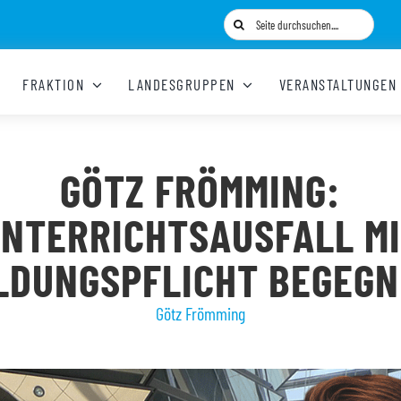
Suche
nach:
FRAKTION
LANDESGRUPPEN
VERANSTALTUNGEN
GÖTZ FRÖMMING:
NTERRICHTSAUSFALL M
LDUNGSPFLICHT BEGEG
Götz Frömming