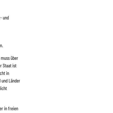
- und
n.
, muss über
 Staat ist
cht in
d und Länder
icht
r in freien