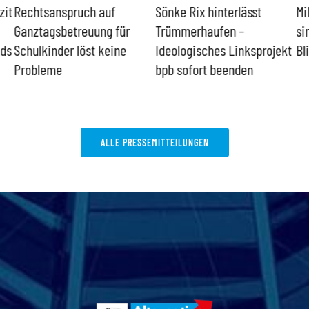
zit
Rechtsanspruch auf
Sönke Rix hinterlässt
Mi
Ganztagsbetreuung für
Trümmerhaufen –
si
nds
Schulkinder löst keine
Ideologisches Linksprojekt
Bl
Probleme
bpb sofort beenden
ALLE PRESSEMITTEILUNGEN