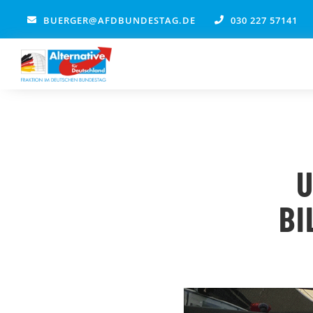
Zum
BUERGER@AFDBUNDESTAG.DE
030 227 57141
Inhalt
springen
U
BI