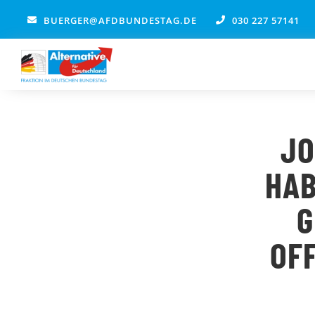
Zum
BUERGER@AFDBUNDESTAG.DE
030 227 57141
Inhalt
springen
JO
HAB
G
OF