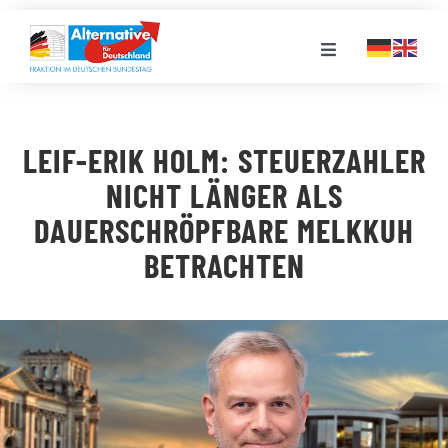
Zum
Inhalt
Toggle
springen
Navigation
FRAKTION
LEIF-ERIK HOLM: STEUERZAHLER
LANDESGRUPPEN
NICHT LÄNGER ALS
DAUERSCHRÖPFBARE MELKKUH
VERANSTALTUNGEN
BETRACHTEN
PRESSE
STELLENPORTAL
MEDIATHEK