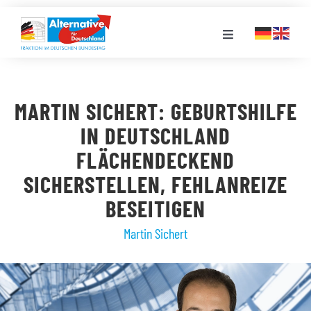
Zum
Inhalt
Toggle
springen
Navigation
FRAKTION
MARTIN SICHERT: GEBURTSHILFE
LANDESGRUPPEN
IN DEUTSCHLAND
FLÄCHENDECKEND
VERANSTALTUNGEN
SICHERSTELLEN, FEHLANREIZE
BESEITIGEN
PRESSE
Martin Sichert
STELLENPORTAL
MEDIATHEK