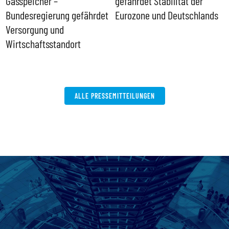
Gasspeicher –
gefährdet Stabilität der
G
ll
Bundesregierung gefährdet
Eurozone und Deutschlands
S
Versorgung und
P
Wirtschaftsstandort
ALLE PRESSEMITTEILUNGEN