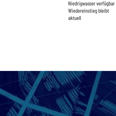
Umgang mit „Apollo News“
Niedrigwasser verfügbar 
zur Verschlusssache
Wiedereinstieg bleibt
aktuell