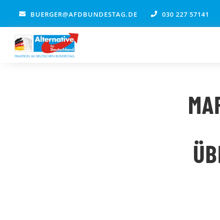
Zum
BUERGER@AFDBUNDESTAG.DE
030 227 57141
Inhalt
springen
MA
ÜB