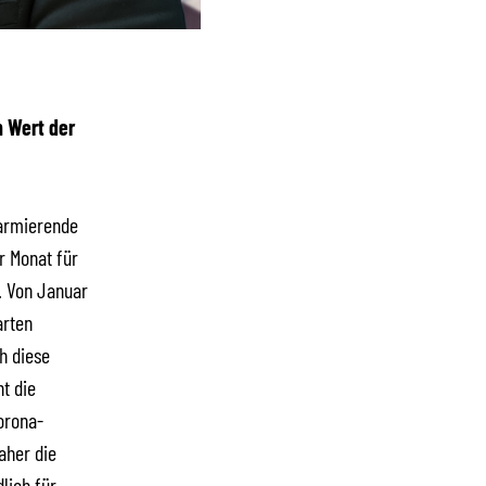
n Wert der
larmierende
r Monat für
. Von Januar
arten
h diese
t die
orona-
aher die
lich für