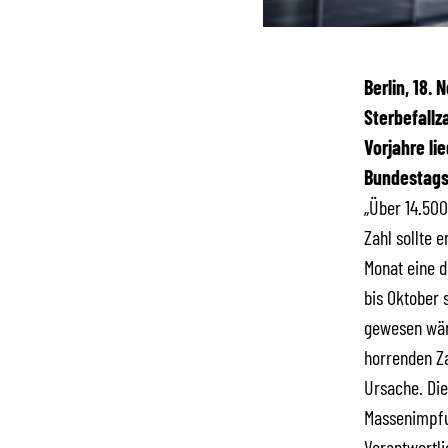
Berlin, 18.
Sterbefallz
Vorjahre li
Bundestagsf
„Über 14.500
Zahl sollte 
Monat eine d
bis Oktober 
gewesen wäre
horrenden Za
Ursache. Die
Massenimpfun
Verantwortli