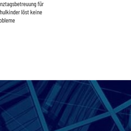
nztagsbetreuung für
Trümmerhaufen –
sind ei
hulkinder löst keine
Ideologisches Linksprojekt
Blindfl
obleme
bpb sofort beenden