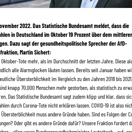
 November 2022. Das Statistische Bundesamt meldet, dass die
ahlen in Deutschland im Oktober 19 Prozent über dem mittlere
egen. Dazu sagt der gesundheitspolitische Sprecher der AfD-
raktion, Martin Sichert:
 Oktober-Tote mehr, als im Durchschnitt der letzten Jahre. Diese a
endlich alle Alarmglocken läuten lassen. Bereits seit Januar haben wi
eutliche Übersterblichkeit im Vergleich zu den Jahren 2018 bis 2021
sind knapp 70.000 Menschen mehr gestorben, als statistisch zu erw
n. Das Statistische Bundesamt sagt zudem klipp und klar, dass sic
hlen durch Corona-Tote nicht erklären lassen. COVID-19 ist also nich
 Übersterblichkeit muss andere Gründe haben. Sind es Folgen der C
gen? Oder gibt es andere Gründe dafür? Unsere Fraktion fordert d
chen – allen voran Bundesgesundheitsminister Lauterbach – auf, end