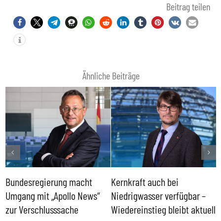
Beitrag teilen
Ähnliche Beiträge
Bundesregierung macht
Kernkraft auch bei
H
Umgang mit „Apollo News“
Niedrigwasser verfügbar –
G
zur Verschlusssache
Wiedereinstieg bleibt aktuell
B