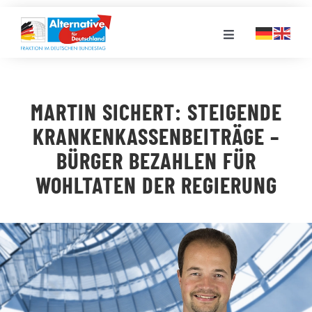
Zum
Inhalt
Toggle
springen
Navigation
FRAKTION
MARTIN SICHERT: STEIGENDE
LANDESGRUPPEN
KRANKENKASSENBEITRÄGE –
BÜRGER BEZAHLEN FÜR
VERANSTALTUNGEN
WOHLTATEN DER REGIERUNG
PRESSE
STELLENPORTAL
MEDIATHEK