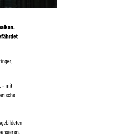
balkan.
efährdet
ringer,
 – mit
banische
sgebildeten
pensieren.