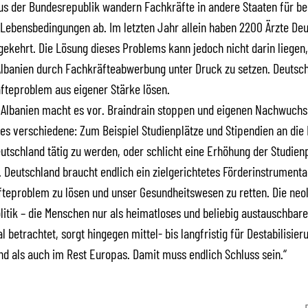
s der Bundesrepublik wandern Fachkräfte in andere Staaten für be
 Lebensbedingungen ab. Im letzten Jahr allein haben 2200 Ärzte De
ekehrt. Die Lösung dieses Problems kann jedoch nicht darin liegen
Albanien durch Fachkräfteabwerbung unter Druck zu setzen. Deutsc
fteproblem aus eigener Stärke lösen.
: Albanien macht es vor. Braindrain stoppen und eigenen Nachwuchs
 es verschiedene: Zum Beispiel Studienplätze und Stipendien an die 
eutschland tätig zu werden, oder schlicht eine Erhöhung der Studien
 Deutschland braucht endlich ein zielgerichtetes Förderinstrument
teproblem zu lösen und unser Gesundheitswesen zu retten. Die neol
litik – die Menschen nur als heimatloses und beliebig austauschbar
 betrachtet, sorgt hingegen mittel- bis langfristig für Destabilisier
nd als auch im Rest Europas. Damit muss endlich Schluss sein.“