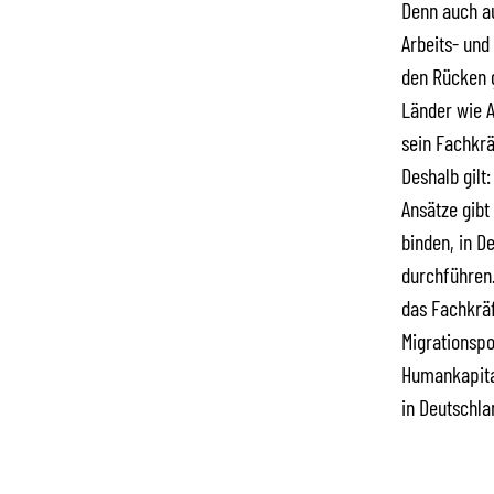
Denn auch au
Arbeits- und
den Rücken g
Länder wie 
sein Fachkrä
Deshalb gilt
Ansätze gibt
binden, in D
durchführen.
das Fachkräf
Migrationspo
Humankapital
in Deutschla