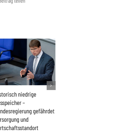
Beitrag teilen
storisch niedrige
Französisches Mega-Defizit
Rechts
sspeicher –
gefährdet Stabilität der
Ganztag
ndesregierung gefährdet
Eurozone und Deutschlands
Schulki
rsorgung und
Proble
rtschaftsstandort