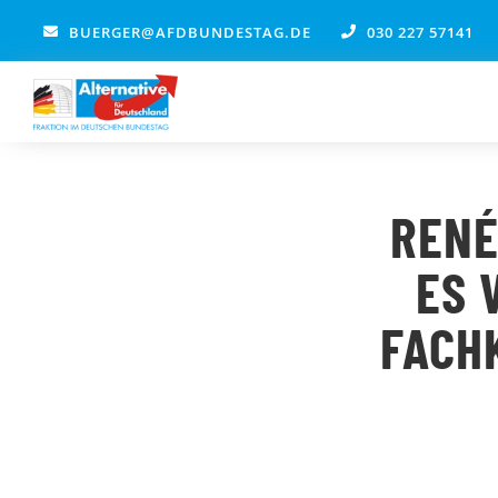
Zum
BUERGER@AFDBUNDESTAG.DE
030 227 57141
Inhalt
springen
RENÉ
ES 
FACH