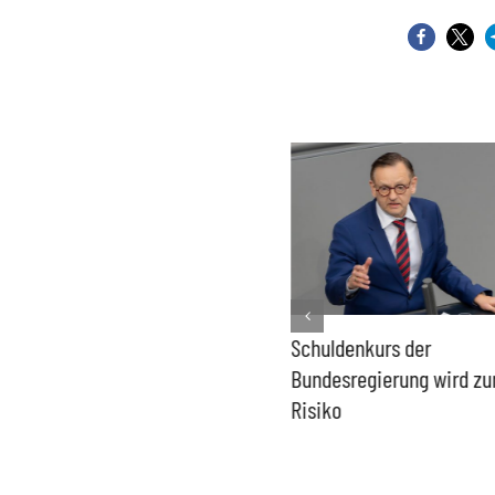
PFAS-freie Windräder lösen
Schuldenkurs der
die Probleme der Windkraft
Bundesregierung wird z
nicht
Risiko