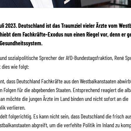
 Juli 2023. Deutschland ist das Traumziel vieler Ärzte vom West
hiebt dem Fachkräfte-Exodus nun einen Riegel vor, denn er g
 Gesundheitssystem.
 und sozialpolitische Sprecher der AfD-Bundestagsfraktion, René Sp
dies wie folgt:
nnt, dass Deutschland Fachkräfte aus den Westbalkanstaaten abwirbt
 Folgen für die abgebenden Staaten. Entsprechend reagiert die al
an möchte die jungen Ärzte im Land binden und nicht sofort an die
ik verlieren.
delt folgerichtig. Es kann nicht sein, dass Deutschland die frisch au
stbalkanstaaten abgreift, um die verfehlte Politik im Inland zu kom