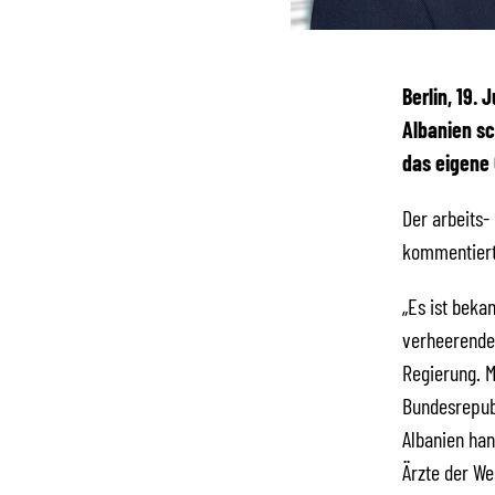
Berlin, 19.
Albanien sc
das eigene
Der arbeits-
kommentiert 
„Es ist beka
verheerenden
Regierung. M
Bundesrepubl
Albanien han
Ärzte der We