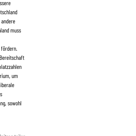
ssere
utschland
, andere
hland muss
 fördern.
Bereitschaft
platzzahlen
arium, um
iberale
es
ung, sowohl