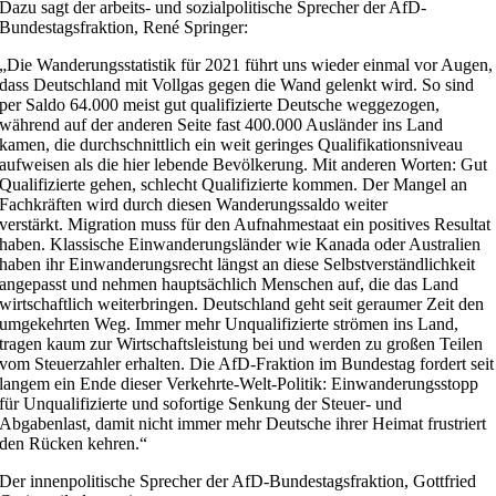
Dazu sagt der arbeits- und sozialpolitische Sprecher der AfD-
Bundestagsfraktion, René Springer:
„Die Wanderungsstatistik für 2021 führt uns wieder einmal vor Augen,
dass Deutschland mit Vollgas gegen die Wand gelenkt wird. So sind
per Saldo 64.000 meist gut qualifizierte Deutsche weggezogen,
während auf der anderen Seite fast 400.000 Ausländer ins Land
kamen, die durchschnittlich ein weit geringes Qualifikationsniveau
aufweisen als die hier lebende Bevölkerung. Mit anderen Worten: Gut
Qualifizierte gehen, schlecht Qualifizierte kommen. Der Mangel an
Fachkräften wird durch diesen Wanderungssaldo weiter
verstärkt. Migration muss für den Aufnahmestaat ein positives Resultat
haben. Klassische Einwanderungsländer wie Kanada oder Australien
haben ihr Einwanderungsrecht längst an diese Selbstverständlichkeit
angepasst und nehmen hauptsächlich Menschen auf, die das Land
wirtschaftlich weiterbringen. Deutschland geht seit geraumer Zeit den
umgekehrten Weg. Immer mehr Unqualifizierte strömen ins Land,
tragen kaum zur Wirtschaftsleistung bei und werden zu großen Teilen
vom Steuerzahler erhalten. Die AfD-Fraktion im Bundestag fordert seit
langem ein Ende dieser Verkehrte-Welt-Politik: Einwanderungsstopp
für Unqualifizierte und sofortige Senkung der Steuer- und
Abgabenlast, damit nicht immer mehr Deutsche ihrer Heimat frustriert
den Rücken kehren.“
Der innenpolitische Sprecher der AfD-Bundestagsfraktion, Gottfried