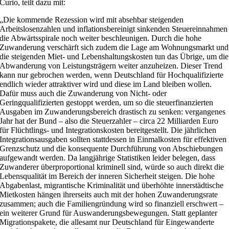
Curio, teilt dazu mit:
„Die kommende Rezession wird mit absehbar steigenden
Arbeitslosenzahlen und inflationsbereinigt sinkenden Steuereinnahmen
die Abwärtsspirale noch weiter beschleunigen. Durch die hohe
Zuwanderung verschärft sich zudem die Lage am Wohnungsmarkt und
die steigenden Miet- und Lebenshaltungskosten tun das Übrige, um die
Abwanderung von Leistungsträgern weiter anzuheizen. Dieser Trend
kann nur gebrochen werden, wenn Deutschland für Hochqualifizierte
endlich wieder attraktiver wird und diese im Land bleiben wollen.
Dafür muss auch die Zuwanderung von Nicht- oder
Geringqualifizierten gestoppt werden, um so die steuerfinanzierten
Ausgaben im Zuwanderungsbereich drastisch zu senken: vergangenes
Jahr hat der Bund – also die Steuerzahler – circa 22 Milliarden Euro
für Flüchtlings- und Integrationskosten bereitgestellt. Die jährlichen
Integrationsausgaben sollten stattdessen in Einmalkosten für effektiven
Grenzschutz und die konsequente Durchführung von Abschiebungen
aufgewandt werden. Da langjährige Statistiken leider belegen, dass
Zuwanderer überproportional kriminell sind, würde so auch direkt die
Lebensqualität im Bereich der inneren Sicherheit steigen. Die hohe
Abgabenlast, migrantische Kriminalität und überhöhte innerstädtische
Mietkosten hängen ihrerseits auch mit der hohen Zuwanderungsrate
zusammen; auch die Familiengründung wird so finanziell erschwert –
ein weiterer Grund für Auswanderungsbewegungen. Statt geplanter
Migrationspakete, die allesamt nur Deutschland für Eingewanderte