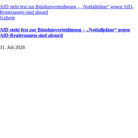
AfD steht fest zur Bündnisverteidigung – „Notfallpläne“ gegen AfD-
Regierungen sind absurd
Gallerie
AfD steht fest zur Bündnisverteidigung – „Notfallpläne“ gegen
AfD-Regierungen sind absurd
31. Juli 2026