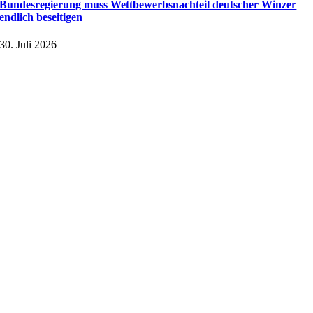
Bundesregierung muss Wettbewerbsnachteil deutscher Winzer
endlich beseitigen
30. Juli 2026