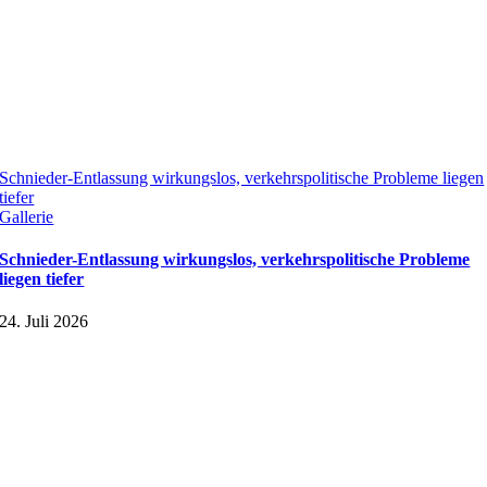
Schnieder-Entlassung wirkungslos, verkehrspolitische Probleme liegen
tiefer
Gallerie
Schnieder-Entlassung wirkungslos, verkehrspolitische Probleme
liegen tiefer
24. Juli 2026