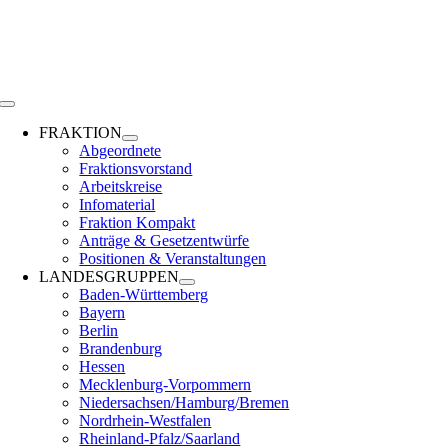
Zum
Inhalt
springen
Toggle
Navigation
FRAKTION
Abgeordnete
Fraktionsvorstand
Arbeitskreise
Infomaterial
Fraktion Kompakt
Anträge & Gesetzentwürfe
Positionen & Veranstaltungen
LANDESGRUPPEN
Baden-Württemberg
Bayern
Berlin
Brandenburg
Hessen
Mecklenburg-Vorpommern
Niedersachsen/Hamburg/Bremen
Nordrhein-Westfalen
Rheinland-Pfalz/Saarland