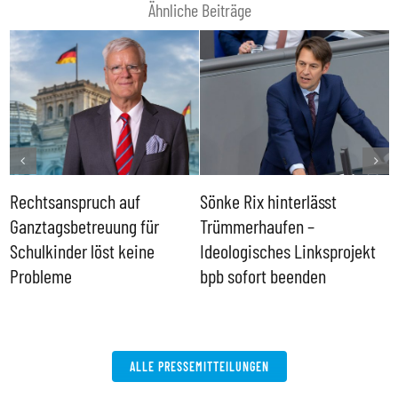
Ähnliche Beiträge
Rechtsanspruch auf
Sönke Rix hinterlässt
M
Ganztagsbetreuung für
Trümmerhaufen –
e
Schulkinder löst keine
Ideologisches Linksprojekt
Probleme
bpb sofort beenden
ALLE PRESSEMITTEILUNGEN