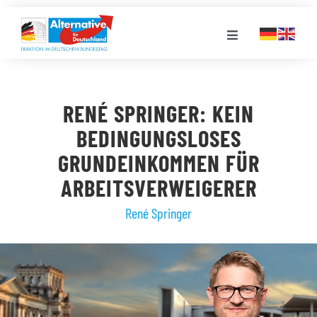
Zum
Inhalt
Toggle
springen
Navigation
FRAKTION
RENÉ SPRINGER: KEIN
LANDESGRUPPEN
BEDINGUNGSLOSES
GRUNDEINKOMMEN FÜR
VERANSTALTUNGEN
ARBEITSVERWEIGERER
René Springer
PRESSE
STELLENPORTAL
MEDIATHEK