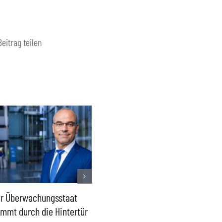
Beitrag teilen
r Überwachungsstaat
Lage in Ceuta – Europas
2015 da
mmt durch die Hintertür
Außengrenzen wirksam
wieder