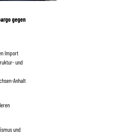
bargo gegen
en Import
ruktur- und
chsen-Anhalt
deren
nismus und