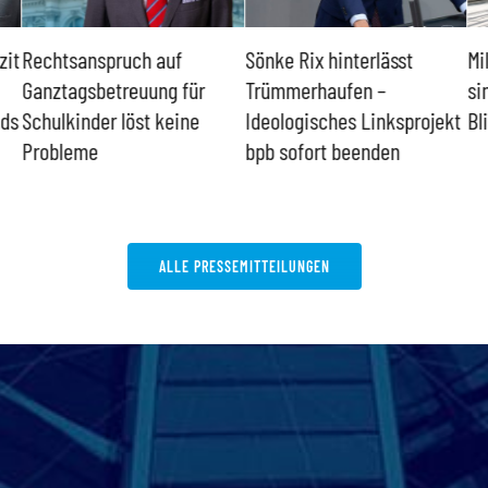
zit
Rechtsanspruch auf
Sönke Rix hinterlässt
Mi
Ganztagsbetreuung für
Trümmerhaufen –
si
nds
Schulkinder löst keine
Ideologisches Linksprojekt
Bl
Probleme
bpb sofort beenden
ALLE PRESSEMITTEILUNGEN