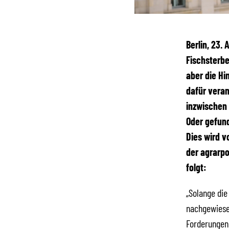
Berlin, 23.
Fischsterbe
aber die Hi
dafür vera
inzwischen 
Oder gefund
Dies wird v
der agrarpo
folgt:
„Solange die
nachgewiesen
Forderungen 