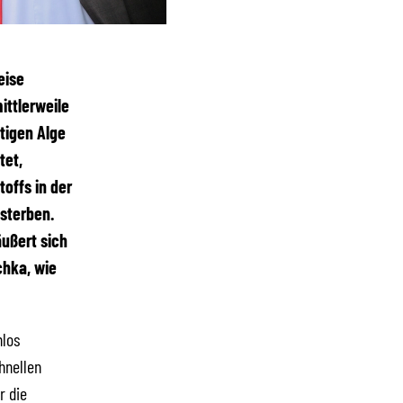
eise
ittlerweile
tigen Alge
tet,
offs in der
sterben.
ußert sich
chka, wie
nlos
hnellen
r die