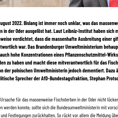
 August 2022.
Bislang ist immer noch unklar, was das massenw
n in der Oder ausgelöst hat. Laut Leibniz-Institut haben sich m
nweise verdichtet, dass die massenhafte Ausbreitung einer gif
ntwortlich war. Das Brandenburger Umweltministerium behaup
auch hohe Konzentrationen eines Pflanzenschutzmittel-Wirkst
en zu haben und macht diese mitverantwortlich für das Fisch
on der polnischen Umweltministerin jedoch dementiert. Dazu ä
litische Sprecher der AfD-Bundestagsfraktion, Stephan Prots
 Ursache für das massenweise Fischsterben in der Oder nicht lücke
 werden konnte, sollte sich die Bundesumweltministerin mit vorsc
und Festlegungen zurückhalten. So rückt vor allem die Meldung übe