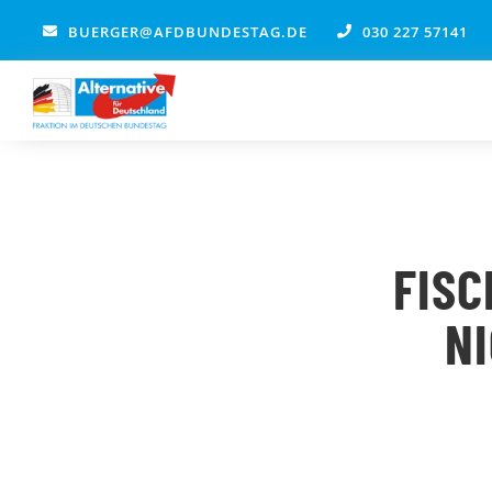
Zum
BUERGER@AFDBUNDESTAG.DE
030 227 57141
Inhalt
springen
FISC
N