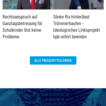
Rechtsanspruch auf
Sönke Rix hinterlässt
M
Ganztagsbetreuung für
Trümmerhaufen –
e
Schulkinder löst keine
Ideologisches Linksprojekt
Probleme
bpb sofort beenden
ALLE PRESSEMITTEILUNGEN