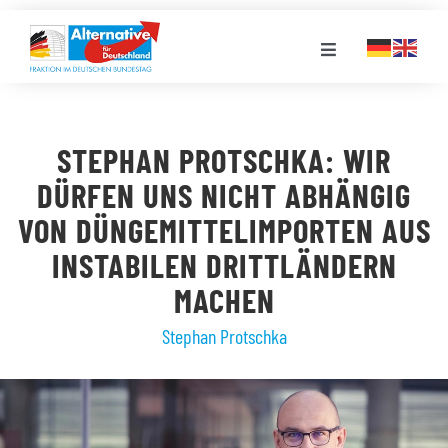
Zum
Inhalt
Toggle
springen
Navigation
FRAKTION
STEPHAN PROTSCHKA: WIR
LANDESGRUPPEN
DÜRFEN UNS NICHT ABHÄNGIG
VON DÜNGEMITTELIMPORTEN AUS
VERANSTALTUNGEN
INSTABILEN DRITTLÄNDERN
MACHEN
PRESSE
Stephan Protschka
STELLENPORTAL
MEDIATHEK