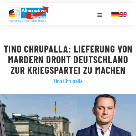
Zum
Inhalt
Toggle
springen
Navigation
FRAKTION
TINO CHRUPALLA: LIEFERUNG VON
LANDESGRUPPEN
MARDERN DROHT DEUTSCHLAND
ZUR KRIEGSPARTEI ZU MACHEN
VERANSTALTUNGEN
Tino Chrupalla
PRESSE
STELLENPORTAL
MEDIATHEK