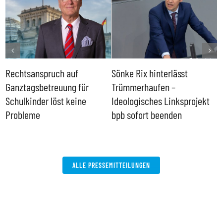
Rechtsanspruch auf
Sönke Rix hinterlässt
M
Ganztagsbetreuung für
Trümmerhaufen –
e
Schulkinder löst keine
Ideologisches Linksprojekt
Probleme
bpb sofort beenden
ALLE PRESSEMITTEILUNGEN