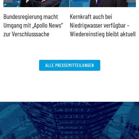
Bundesregierung macht
Kernkraft auch bei
H
Umgang mit „Apollo News“
Niedrigwasser verfügbar –
G
zur Verschlusssache
Wiedereinstieg bleibt aktuell
B
V
W
ALLE PRESSEMITTEILUNGEN