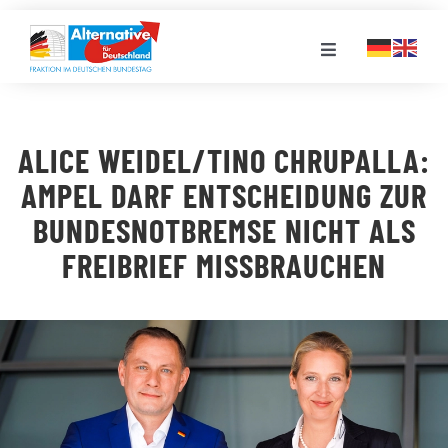
Zum
Inhalt
Toggle
springen
Navigation
FRAKTION
ALICE WEIDEL/TINO CHRUPALLA:
LANDESGRUPPEN
AMPEL DARF ENTSCHEIDUNG ZUR
BUNDESNOTBREMSE NICHT ALS
VERANSTALTUNGEN
FREIBRIEF MISSBRAUCHEN
PRESSE
STELLENPORTAL
MEDIATHEK