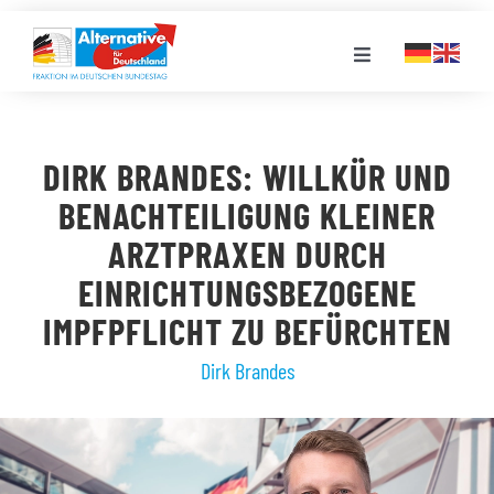
Zum
Inhalt
Toggle
springen
Navigation
FRAKTION
DIRK BRANDES: WILLKÜR UND
LANDESGRUPPEN
BENACHTEILIGUNG KLEINER
ARZTPRAXEN DURCH
VERANSTALTUNGEN
EINRICHTUNGSBEZOGENE
IMPFPFLICHT ZU BEFÜRCHTEN
PRESSE
Dirk Brandes
STELLENPORTAL
MEDIATHEK