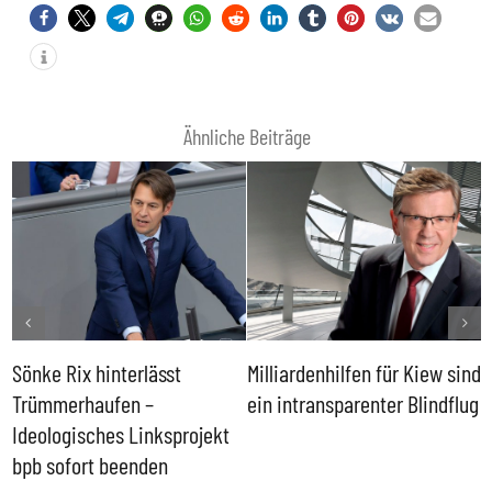
Ähnliche Beiträge
Sönke Rix hinterlässt
Milliardenhilfen für Kiew sind
D
Trümmerhaufen –
ein intransparenter Blindflug
k
Ideologisches Linksprojekt
bpb sofort beenden