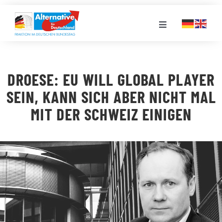
Zum
Inhalt
Toggle
springen
Navigation
FRAKTION
DROESE: EU WILL GLOBAL PLAYER
LANDESGRUPPEN
SEIN, KANN SICH ABER NICHT MAL
MIT DER SCHWEIZ EINIGEN
VERANSTALTUNGEN
PRESSE
STELLENPORTAL
MEDIATHEK