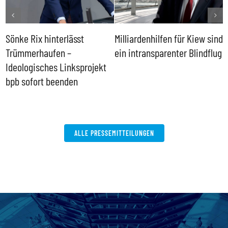
Sönke Rix hinterlässt
Milliardenhilfen für Kiew sind
D
Trümmerhaufen –
ein intransparenter Blindflug
k
Ideologisches Linksprojekt
bpb sofort beenden
ALLE PRESSEMITTEILUNGEN