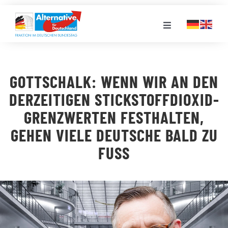
Zum
Inhalt
Toggle
springen
Navigation
FRAKTION
GOTTSCHALK: WENN WIR AN DEN
LANDESGRUPPEN
DERZEITIGEN STICKSTOFFDIOXID-
GRENZWERTEN FESTHALTEN,
VERANSTALTUNGEN
GEHEN VIELE DEUTSCHE BALD ZU
FUSS
PRESSE
STELLENPORTAL
MEDIATHEK