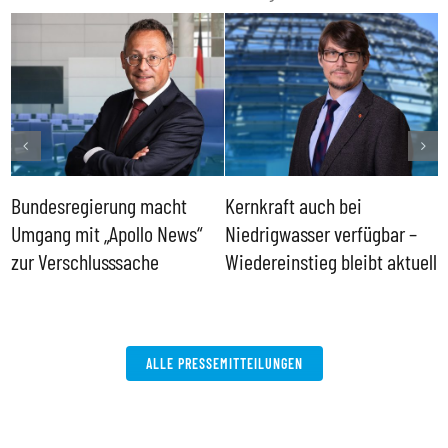
Bundesregierung macht
Kernkraft auch bei
H
Umgang mit „Apollo News“
Niedrigwasser verfügbar –
G
zur Verschlusssache
Wiedereinstieg bleibt aktuell
B
V
W
ALLE PRESSEMITTEILUNGEN