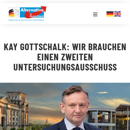
Zum
Inhalt
Toggle
springen
Navigation
FRAKTION
KAY GOTTSCHALK: WIR BRAUCHEN
LANDESGRUPPEN
EINEN ZWEITEN
UNTERSUCHUNGSAUSSCHUSS
VERANSTALTUNGEN
PRESSE
STELLENPORTAL
MEDIATHEK