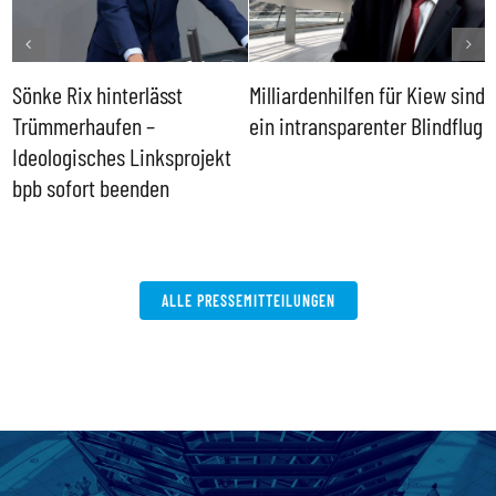
Sönke Rix hinterlässt
Milliardenhilfen für Kiew sind
D
Trümmerhaufen –
ein intransparenter Blindflug
k
Ideologisches Linksprojekt
bpb sofort beenden
ALLE PRESSEMITTEILUNGEN