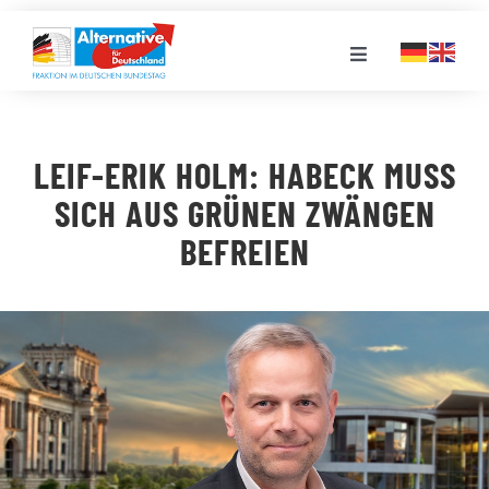
Zum
Inhalt
Toggle
springen
Navigation
FRAKTION
LEIF-ERIK HOLM: HABECK MUSS
LANDESGRUPPEN
SICH AUS GRÜNEN ZWÄNGEN
BEFREIEN
VERANSTALTUNGEN
PRESSE
STELLENPORTAL
MEDIATHEK