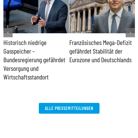
Historisch niedrige
Französisches Mega-Defizit
R
Gasspeicher –
gefährdet Stabilität der
G
ll
Bundesregierung gefährdet
Eurozone und Deutschlands
S
Versorgung und
P
Wirtschaftsstandort
ALLE PRESSEMITTEILUNGEN