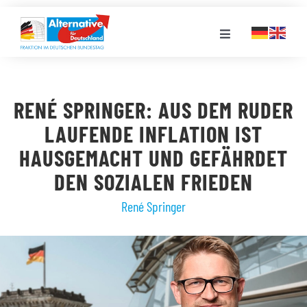
Zum
Inhalt
Toggle
springen
Navigation
FRAKTION
RENÉ SPRINGER: AUS DEM RUDER
LANDESGRUPPEN
LAUFENDE INFLATION IST
HAUSGEMACHT UND GEFÄHRDET
VERANSTALTUNGEN
DEN SOZIALEN FRIEDEN
René Springer
PRESSE
STELLENPORTAL
MEDIATHEK