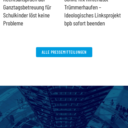
Ganztagsbetreuung für
Trümmerhaufen –
e
Schulkinder löst keine
Ideologisches Linksprojekt
Probleme
bpb sofort beenden
ALLE PRESSEMITTEILUNGEN