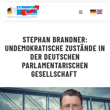
Zum
Inhalt
Toggle
springen
Navigation
FRAKTION
STEPHAN BRANDNER:
LANDESGRUPPEN
UNDEMOKRATISCHE ZUSTÄNDE IN
DER DEUTSCHEN
VERANSTALTUNGEN
PARLAMENTARISCHEN
GESELLSCHAFT
PRESSE
STELLENPORTAL
MEDIATHEK