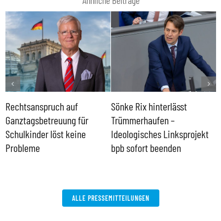
Ähnliche Beiträge
Rechtsanspruch auf
Sönke Rix hinterlässt
M
Ganztagsbetreuung für
Trümmerhaufen –
e
Schulkinder löst keine
Ideologisches Linksprojekt
Probleme
bpb sofort beenden
ALLE PRESSEMITTEILUNGEN