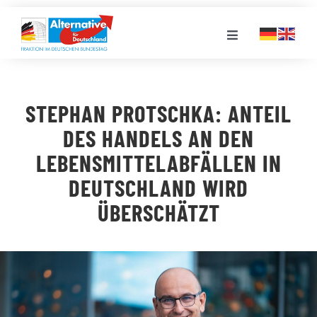
Zum
Inhalt
Toggle
springen
Navigation
FRAKTION
STEPHAN PROTSCHKA: ANTEIL
LANDESGRUPPEN
DES HANDELS AN DEN
LEBENSMITTELABFÄLLEN IN
VERANSTALTUNGEN
DEUTSCHLAND WIRD
ÜBERSCHÄTZT
PRESSE
STELLENPORTAL
MEDIATHEK