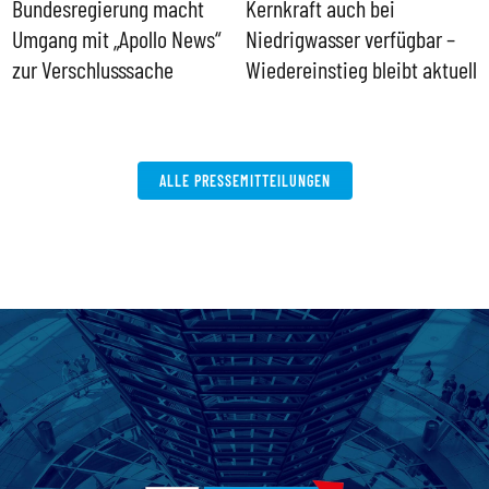
Bundesregierung macht
Kernkraft auch bei
H
Umgang mit „Apollo News“
Niedrigwasser verfügbar –
G
zur Verschlusssache
Wiedereinstieg bleibt aktuell
B
V
W
ALLE PRESSEMITTEILUNGEN