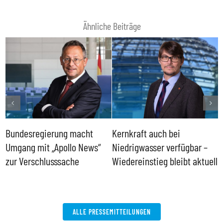
Ähnliche Beiträge
Bundesregierung macht
Kernkraft auch bei
H
Umgang mit „Apollo News“
Niedrigwasser verfügbar –
G
zur Verschlusssache
Wiedereinstieg bleibt aktuell
B
V
W
ALLE PRESSEMITTEILUNGEN