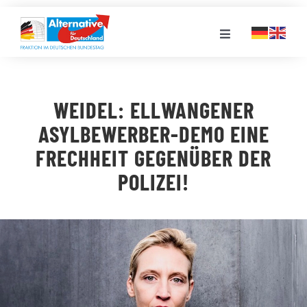
Zum
Inhalt
Toggle
springen
Navigation
FRAKTION
WEIDEL: ELLWANGENER
LANDESGRUPPEN
ASYLBEWERBER-DEMO EINE
FRECHHEIT GEGENÜBER DER
VERANSTALTUNGEN
POLIZEI!
PRESSE
STELLENPORTAL
MEDIATHEK