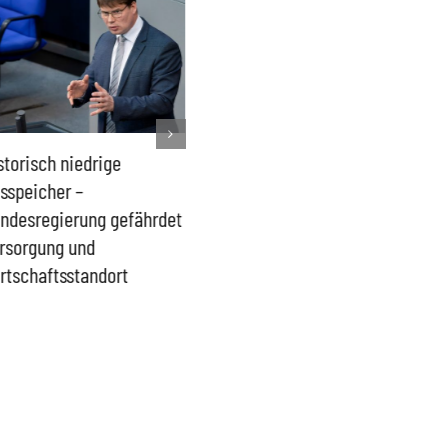
storisch niedrige
Französisches Mega-Defizit
Rechts
sspeicher –
gefährdet Stabilität der
Ganztag
ndesregierung gefährdet
Eurozone und Deutschlands
Schulki
rsorgung und
Proble
rtschaftsstandort