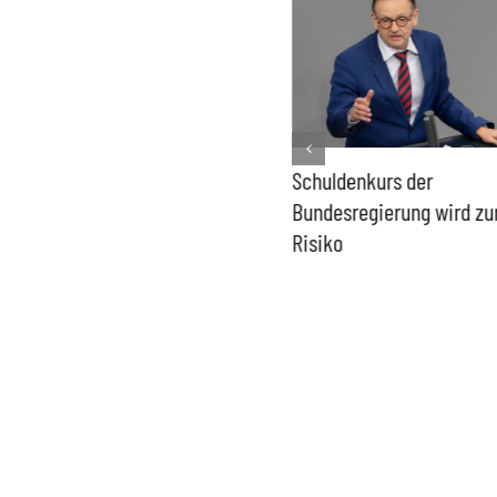
PFAS-freie Windräder lösen
Schuldenkurs der
die Probleme der Windkraft
Bundesregierung wird z
nicht
Risiko