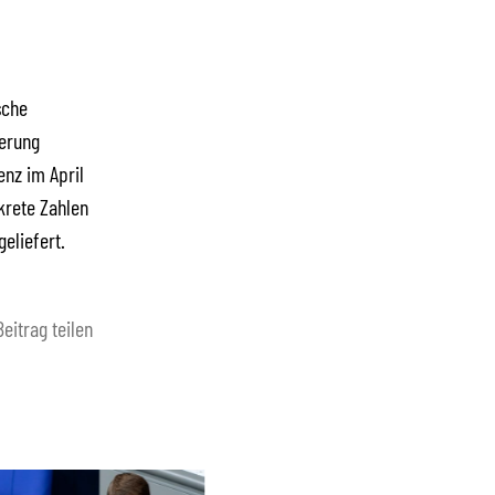
sche
ierung
enz im April
krete Zahlen
eliefert.
Beitrag teilen