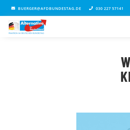
Zum
BUERGER@AFDBUNDESTAG.DE
030 227 57141
Inhalt
springen
W
K