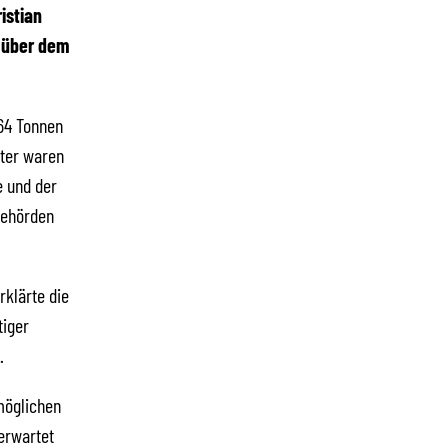
istian
f über dem
464 Tonnen
nter waren
e und der
Behörden
rklärte die
tiger
.
möglichen
erwartet