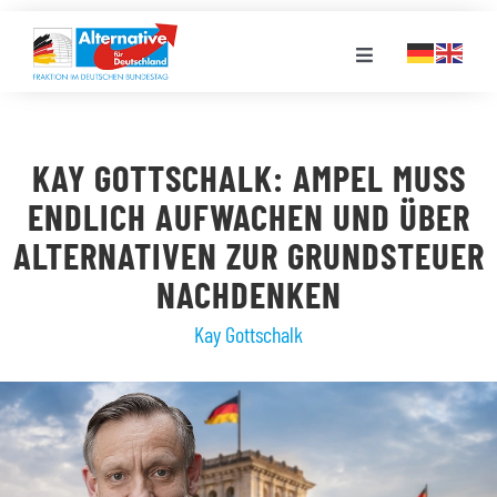
Zum
Inhalt
Toggle
springen
Navigation
FRAKTION
KAY GOTTSCHALK: AMPEL MUSS
LANDESGRUPPEN
ENDLICH AUFWACHEN UND ÜBER
ALTERNATIVEN ZUR GRUNDSTEUER
VERANSTALTUNGEN
NACHDENKEN
Kay Gottschalk
PRESSE
STELLENPORTAL
MEDIATHEK