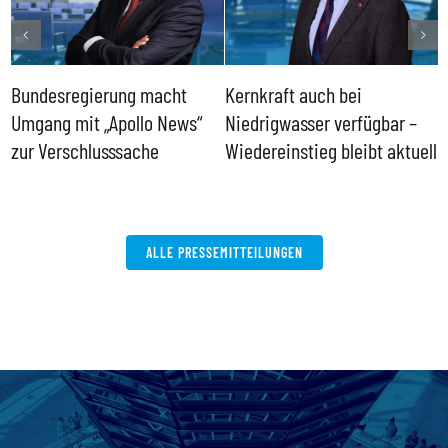
Bundesregierung macht
Kernkraft auch bei
H
Umgang mit „Apollo News“
Niedrigwasser verfügbar –
G
zur Verschlusssache
Wiedereinstieg bleibt aktuell
B
V
W
ALLE PRESSEMITTEILUNGEN