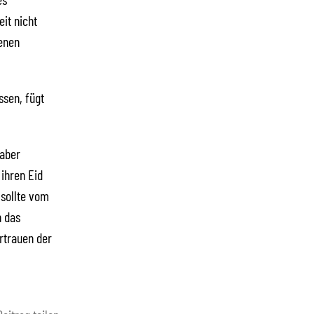
it nicht
denen
ssen, fügt
 aber
ihren Eid
 sollte vom
h das
rtrauen der