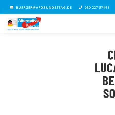
Zum
BUERGER@AFDBUNDESTAG.DE
030 227 57141
Inhalt
springen
C
LUC
BE
SO