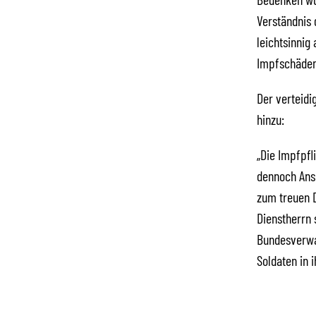
Verständnis 
leichtsinnig
Impfschäden 
Der verteidi
hinzu:
„Die Impfpfl
dennoch Ans
zum treuen Di
Dienstherrn 
Bundesverwa
Soldaten in 