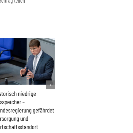
Beitrag teilen
storisch niedrige
Französisches Mega-Defizit
Rechts
sspeicher –
gefährdet Stabilität der
Ganztag
ndesregierung gefährdet
Eurozone und Deutschlands
Schulki
rsorgung und
Proble
rtschaftsstandort