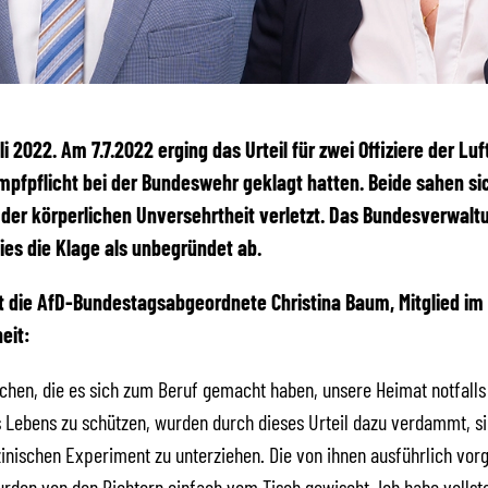
uli 2022. Am 7.7.2022 erging das Urteil für zwei Offiziere der Luf
mpfpflicht bei der Bundeswehr geklagt hatten. Beide sahen si
der körperlichen Unversehrtheit verletzt. Das Bundesverwalt
wies die Klage als unbegründet ab.
t die AfD-Bundestagsabgeordnete Christina Baum, Mitglied i
eit:
hen, die es sich zum Beruf gemacht haben, unsere Heimat notfalls
s Lebens zu schützen, wurden durch dieses Urteil dazu verdammt, sic
nischen Experiment zu unterziehen. Die von ihnen ausführlich vor
den von den Richtern einfach vom Tisch gewischt. Ich habe vollst