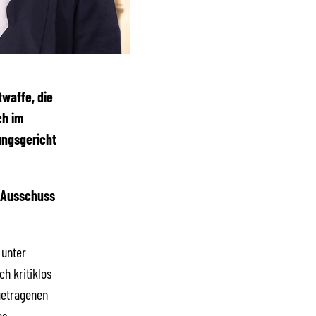
twaffe, die
ch im
ungsgericht
m Ausschuss
 unter
h kritiklos
getragenen
es