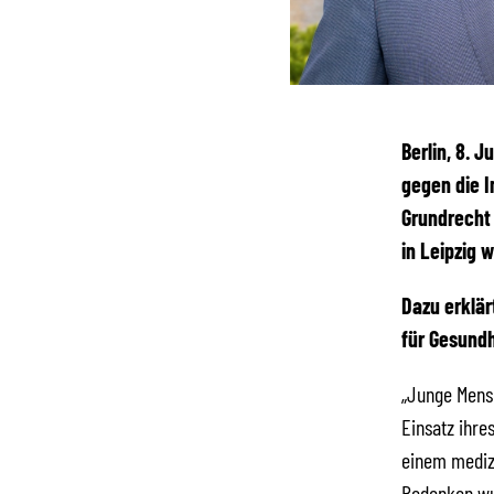
Berlin, 8. J
gegen die I
Grundrecht 
in Leipzig 
Dazu erklär
für Gesundh
„Junge Mensc
Einsatz ihre
einem medizi
Bedenken wur