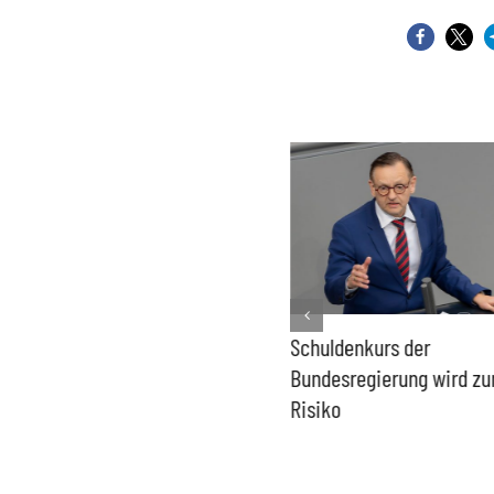
PFAS-freie Windräder lösen
Schuldenkurs der
die Probleme der Windkraft
Bundesregierung wird z
nicht
Risiko