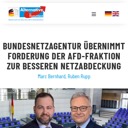
Zum
Inhalt
Toggle
springen
Navigation
FRAKTION
BUNDESNETZAGENTUR ÜBERNIMMT
LANDESGRUPPEN
FORDERUNG DER AFD-FRAKTION
ZUR BESSEREN NETZABDECKUNG
VERANSTALTUNGEN
Marc Bernhard
,
Ruben Rupp
PRESSE
STELLENPORTAL
MEDIATHEK