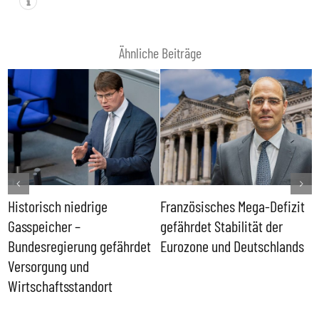
Ähnliche Beiträge
Historisch niedrige
Französisches Mega-Defizit
R
Gasspeicher –
gefährdet Stabilität der
G
ll
Bundesregierung gefährdet
Eurozone und Deutschlands
S
Versorgung und
P
Wirtschaftsstandort