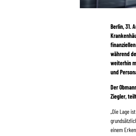
Berlin, 31.
Krankenhäus
finanziell
während der
weiterhin m
und Person
Der Obmann
Ziegler, tei
„Die Lage is
grundsätzlic
einem Erkenn