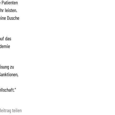
e Patienten
r leisten.
eine Dusche
auf das
ndemie
Lösung zu
Sanktionen,
llschaft.“
Beitrag teilen