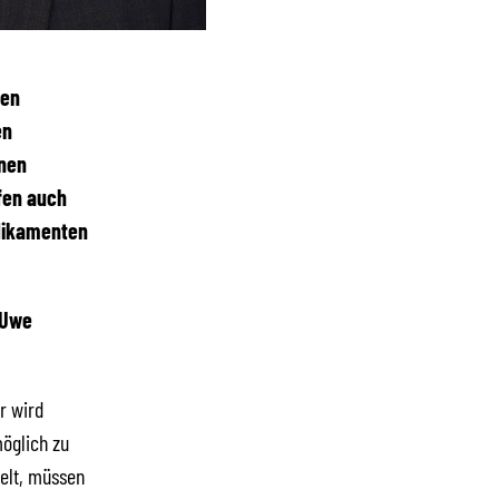
den
en
onen
fen auch
edikamenten
-Uwe
r wird
möglich zu
elt, müssen