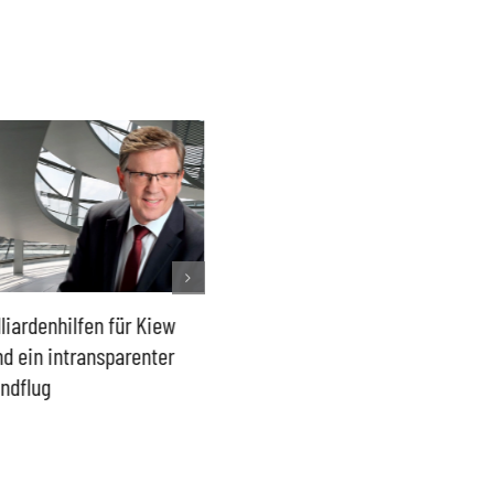
n für Kiew
Der Überwachungsstaat
Lage in Ceuta – Eur
nsparenter
kommt durch die Hintertür
Außengrenzen wirk
schützen