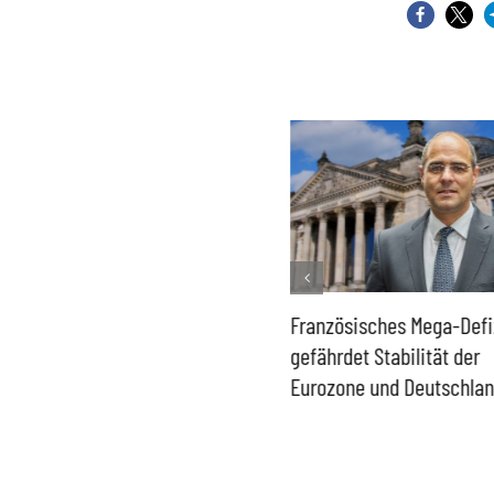
orisch niedrige
Französisches Mega-Defizit
Rechtsan
peicher –
gefährdet Stabilität der
Ganztags
esregierung gefährdet
Eurozone und Deutschlands
Schulkind
sorgung und
Probleme
schaftsstandort