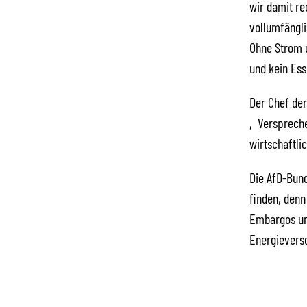
wir damit re
vollumfängli
Ohne Strom u
und kein Es
Der Chef der
‚Verspreche
wirtschaftli
Die AfD-Bund
finden, denn
Embargos und
Energieverso