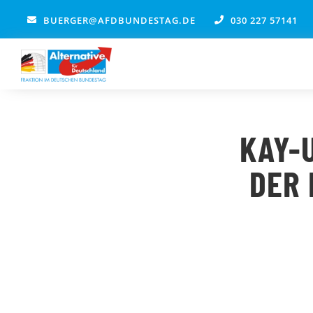
Zum
BUERGER@AFDBUNDESTAG.DE
030 227 57141
Inhalt
springen
KAY-
DER 