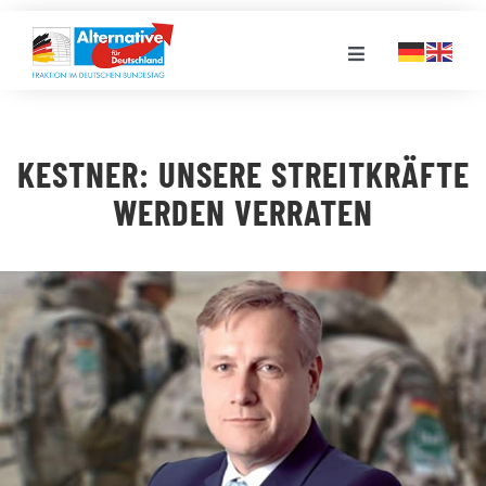
Zum
Inhalt
Toggle
springen
Navigation
FRAKTION
KESTNER: UNSERE STREITKRÄFTE
LANDESGRUPPEN
WERDEN VERRATEN
VERANSTALTUNGEN
PRESSE
STELLENPORTAL
MEDIATHEK