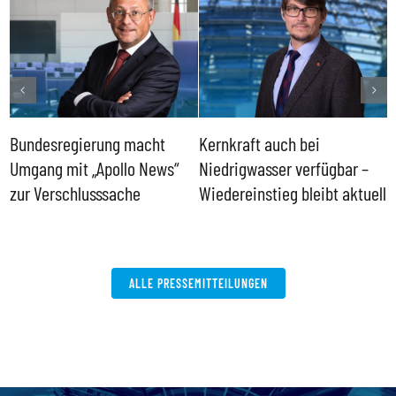
Bundesregierung macht
Kernkraft auch bei
H
Umgang mit „Apollo News“
Niedrigwasser verfügbar –
G
zur Verschlusssache
Wiedereinstieg bleibt aktuell
B
V
W
ALLE PRESSEMITTEILUNGEN