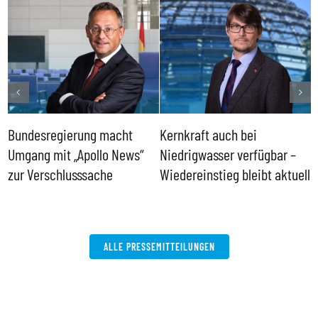
Bundesregierung macht
Kernkraft auch bei
H
Umgang mit „Apollo News“
Niedrigwasser verfügbar –
G
zur Verschlusssache
Wiedereinstieg bleibt aktuell
B
V
W
ALLE PRESSEMITTEILUNGEN