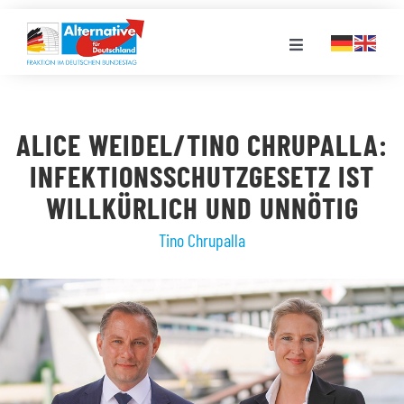
Zum
Inhalt
Toggle
springen
Navigation
FRAKTION
ALICE WEIDEL/TINO CHRUPALLA:
LANDESGRUPPEN
INFEKTIONSSCHUTZGESETZ IST
WILLKÜRLICH UND UNNÖTIG
VERANSTALTUNGEN
Tino Chrupalla
PRESSE
STELLENPORTAL
MEDIATHEK